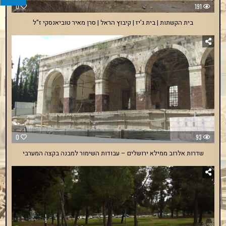
0
191
בית הקשתות | בית ג'יז | קיבוץ הראל | סרן מאיר טוביאנסקי ז"ל
0
93
שדרות אלרוב ממילא ירושלים – עבודות השימור למבנה בקצה המערבי