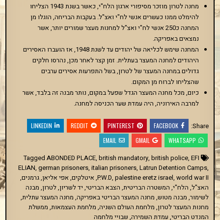
מחנה לטרון מוזכר מסיפורי ארגון הלח"י, כאשר בשנת 1943 הצליחו
להימלט ממנו כעשרים אנשי לח"י ואצ"ל. בעקבות הבריחה, הוגלו מן
המחנה כ250 אנשי לח"י ואצ"ל למחנות מעצר שמורים יותר, אשר
נמצאים באפריקה.
המחנה שימש לכליאה של יהודים עד לשנת 1948, אז הועברו האסירים
היהודים למחנה המעצר בעתלית. זמן קצר לאחר מכן, נהרסו חלקים
גדולים במחנה המעצר של לטרון, בשל התפרעות אסירים ערבים
שהצליחו לברוח מן המקום.
כיום, מכל מחנה המעצר הגדל שפעל במקום, נותר מבנה זה בלבד, אשר
למרבה האירוניה, היה עמדת שער הכניסה למחנה.
LINKEDIN
REDDIT
PINTEREST
FACEBOOK
Share:
EMAIL
GMAIL
WHATSAPP
ABONDED PLACE
,
british mandatory
,
british police
,
EFI
Tagged
ELIAN
,
german prisoners
,
italian prisoners
,
Latrun Detention Camps
,
world war II
,
palestine eretz israel
,
P.W.D
,
איטלקים
,
אפי אליאן
,
גרמנים
,
האצ"ל
,
הלח"י
,
המשטרה הבריטית
,
הצבא הבריטי
,
יד לשריון
,
לטרון
,
מבנה
לשימור
,
מבנה מטוש
,
מחנה המעצר הבריטי באפריקה
,
מחנה המעצר עתלית
,
מחנות המעצר לטרון
,
מלחמת העולם השניה
,
מלחמת העצמאות
,
ממשלת
המנדט הבריטי
,
עמדת השמירה
,
שבויי מלחמה