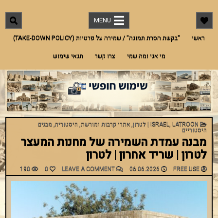
Ski
"שימוש חופשי"
מאגר תמונות חינמי לתמונות מארץ ישראל אך לא רק. אדריכלות, היסטוריה, מורשת,
t
בעלי חיים, טבע ועוד
MENU
conten
ראשי
"בקשת הסרת תמונה" / שמירה על פרטיות (TAKE-DOWN POLICY)
מי אני ומה שמי
צרו קשר
תנאי שימוש
POSTED
LATROON | לטרון
,
ISRAEL
,
אתרי קרבות ומורשת
,
היסטוריה
,
מבנים
IN
היסטוריים
מבנה עמדת השמירה של מחנות המעצר
לטרון | שריד אחרון | לטרון
ON
190
0
LEAVE A COMMENT
06.06.2026
FREE USE
מבנה
עמדת
השמירה
של
מחנות
המעצר
לטרון
|