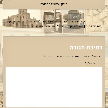
חולון | הארגז תחבורה
ניווט
אנדרטה לנופלים ב בקוע | מנשרים קלו מאריות גברו | מושב בקוע →
← בית הקשתות | בית ג'יז | קיבוץ הראל | סרן מאיר טוביאנסקי ז"ל
כתיבת תגובה
האימייל לא יוצג באתר.
שדות החובה מסומנים
*
התגובה שלך
*