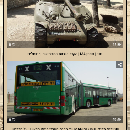
0
97
טנק | שרמן M4 | הקרב בגבעת התחמושת | ירושלים
0
95
אוטובוס מדגם MAN NG363F של חברת הארגז ביומו הראשון על הכביש |