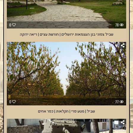
0
78
שביל צפוני בגן העצמאות ירושלים | חורשת עצים | ריאה ירוקה
0
77
שביל | מטע פרי | חקלאות | כפר אחים