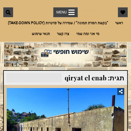
Ski
"שימוש חופשי"
מאגר תמונות חינמי לתמונות מארץ ישראל אך לא רק. אדריכלות, היסטוריה, מורשת,
t
בעלי חיים, טבע ועוד
MENU
conten
ראשי
"בקשת הסרת תמונה" / שמירה על פרטיות (TAKE-DOWN POLICY)
מי אני ומה שמי
צרו קשר
תנאי שימוש
תגית:
qiryat el enab