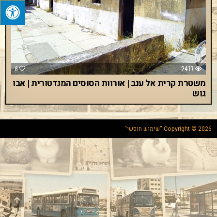
6
2477
משטרת קרית אל ענב | אורוות הסוסים המנדטורית | אבו
גוש
Copyright © 2026 "שימוש חופשי"
Scroll
to
Top