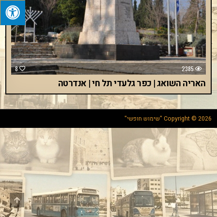
8
2385
האריה השואג | כפר גלעדי תל חי | אנדרטה
Copyright © 2026 "שימוש חופשי"
Scroll
to
Top