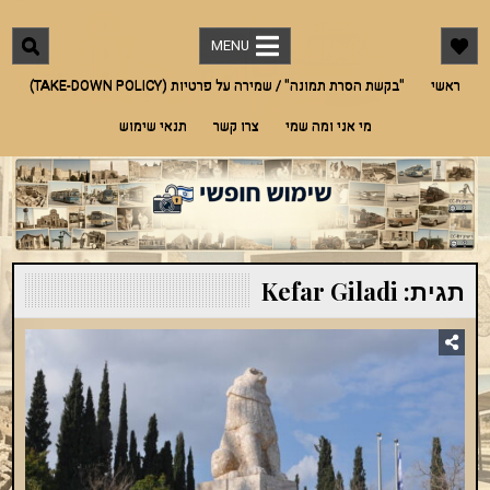
Ski
"שימוש חופשי"
מאגר תמונות חינמי לתמונות מארץ ישראל אך לא רק. אדריכלות, היסטוריה, מורשת,
t
בעלי חיים, טבע ועוד
MENU
conten
ראשי
"בקשת הסרת תמונה" / שמירה על פרטיות (TAKE-DOWN POLICY)
מי אני ומה שמי
צרו קשר
תנאי שימוש
תגית:
Kefar Giladi