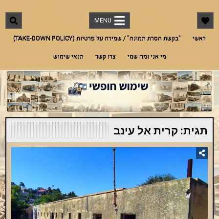
Ski
"שימוש חופשי"
מאגר תמונות חינמי לתמונות מארץ ישראל אך לא רק. אדריכלות, היסטוריה, מורשת,
t
בעלי חיים, טבע ועוד
MENU
conten
ראשי
"בקשת הסרת תמונה" / שמירה על פרטיות (TAKE-DOWN POLICY)
מי אני ומה שמי
צרו קשר
תנאי שימוש
תגית:
קרית אל עינב