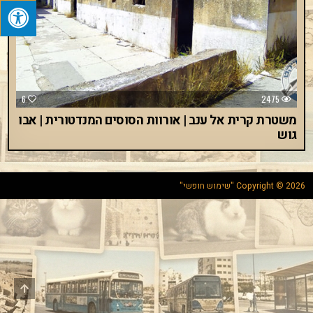
6
2475
משטרת קרית אל ענב | אורוות הסוסים המנדטורית | אבו
גוש
Copyright © 2026 "שימוש חופשי"
Scroll
to
Top