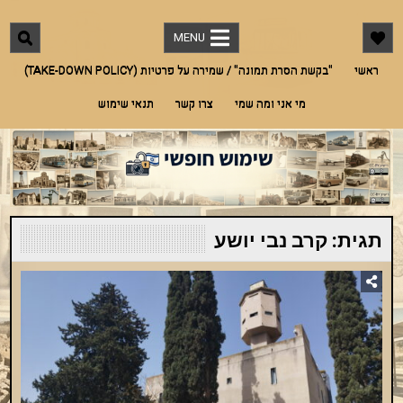
Ski
"שימוש חופשי"
מאגר תמונות חינמי לתמונות מארץ ישראל אך לא רק. אדריכלות, היסטוריה, מורשת,
t
בעלי חיים, טבע ועוד
MENU
conten
ראשי
"בקשת הסרת תמונה" / שמירה על פרטיות (TAKE-DOWN POLICY)
מי אני ומה שמי
צרו קשר
תנאי שימוש
תגית:
קרב נבי יושע