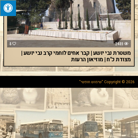
8
2489
משטרת נבי יושע | קבר אחים לוחמי קרב נבי יושע |
מצודת כ"ח | מוזיאון הרעות
Copyright © 2026 "שימוש חופשי"
Scroll
to
Top