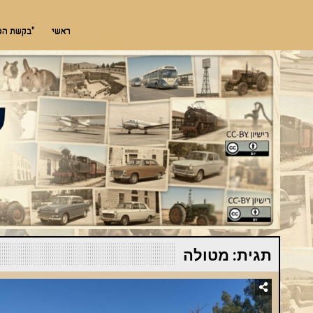
Ski
"שימוש חופשי"
מאגר תמונות חינמי לתמונות מארץ ישראל אך לא רק. אדריכלות, היסטוריה, מורשת, 
t
ראשי
"בקשת הסרת תמ
conten
תגית:
מטולה