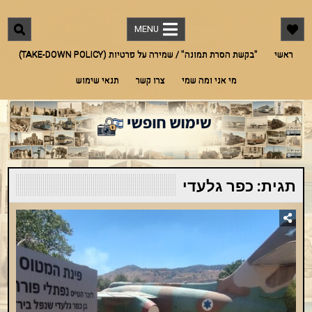
Ski
"שימוש חופשי"
מאגר תמונות חינמי לתמונות מארץ ישראל אך לא רק. אדריכלות, היסטוריה, מורשת,
t
בעלי חיים, טבע ועוד
MENU
conten
ראשי
"בקשת הסרת תמונה" / שמירה על פרטיות (TAKE-DOWN POLICY)
מי אני ומה שמי
צרו קשר
תנאי שימוש
תגית:
כפר גלעדי