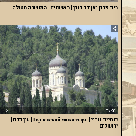
בית פרנן ואן דר הורן | ראשונים | המושבה מטולה
0
117
כנסיית גורני | Горненский монастырь | עין כרם |
ירושלים