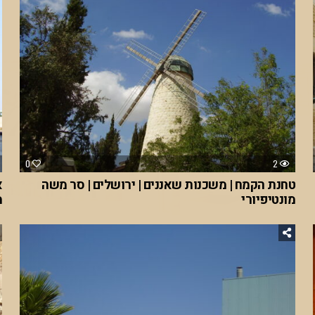
0
2
טחנת הקמח | משכנות שאננים | ירושלים | סר משה
א
מונטיפיורי
מ