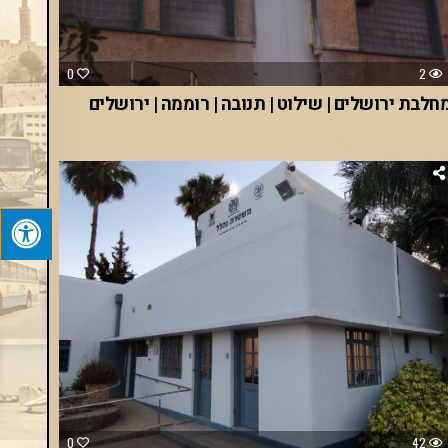
0
2
חלבת ירושלים | שילוט | תנובה | רוממה | ירושלים
0
42