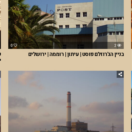
0
2
בניין הג'רוזלם פוסט | עיתון | רוממה | ירושלים
ש
י