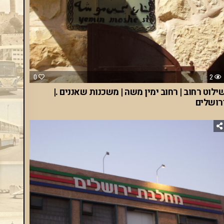
0
2
ילוט רחוב | רחוב ימין משה | משכנות שאננים .|
רושלים