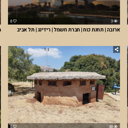
0
3
ארובה | תחנת כוח | חברת חשמל | רידינג | תל אביב
מ
0
88