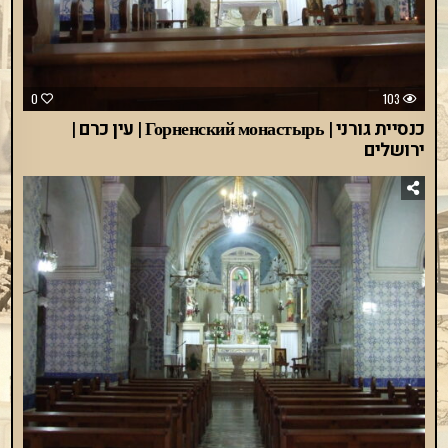
0
103
כנסיית גורני | Горненский монастырь | עין כרם |
ירושלים