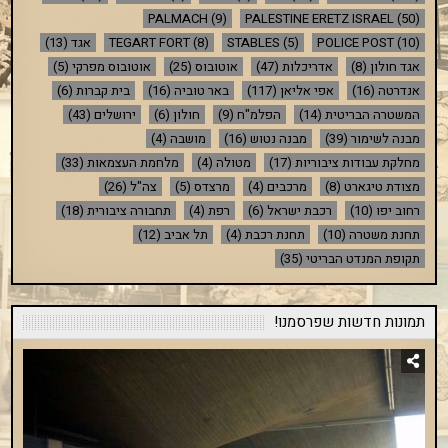
PALMACH
(9)
PALESTINE ERETZ ISRAEL
(50)
(10)
POLICE POST
(5)
STABLES
(8)
TEGART FORT
אגד
(13)
אגד חולון
(8)
אדריכלות
(47)
אוטובוס
(25)
אוטובוס מפרקי
(5)
אנדרטה
(16)
אפי אליאן
(117)
באר טוביה
(16)
בית קברות
(6)
המשטרה הבריטית
(14)
הפלמ"ח
(9)
חולון
(6)
ירושלים
(43)
מבנה לשימור
(39)
מבנה נטוש
(16)
מושבה
(4)
מחלקת עבודות ציבוריות
(17)
מטולה
(4)
מלחמת העצמאות
(33)
מצודת טיגארט
(8)
מרכבים
(4)
מרצדס
(5)
צה"ל
(26)
רחוב יפו
(10)
רכבת ישראל
(6)
רפת
(4)
תחבורה ציבורית
(18)
תחנת משטרה
(10)
תחנת רכבת
(4)
תל אביב
(12)
תקופת המנדט הבריטי
(35)
תמונות חדשות שפרסמנו!