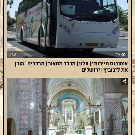
0
118
אוטובוס תיירותי | וולוו | מרכב מטאור | מרכבים | הורן
את ליבוביץ | ירושלים