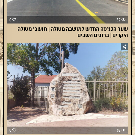
0
82
שער הכניסה החדש למושבה מטולה | תושבי מטולה
היקרים | ברוכים השבים
0
97