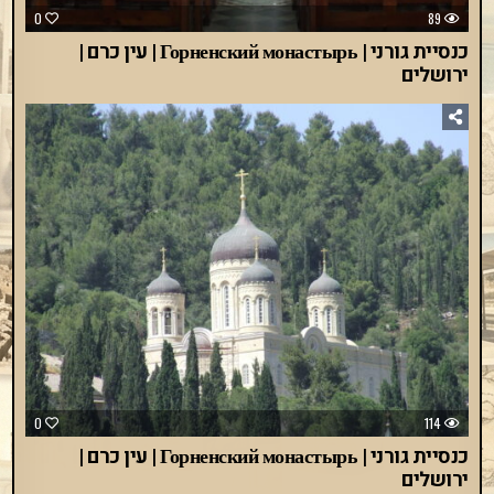
0
89
כנסיית גורני | Горненский монастырь | עין כרם |
ירושלים
0
114
כנסיית גורני | Горненский монастырь | עין כרם |
ירושלים