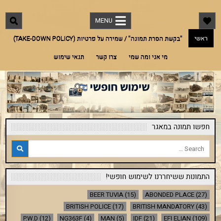
Ski
"שימוש חופשי"
מאגר תמונות חינמי לתמונות מארץ ישראל אך לא רק. אדריכלות, היסטוריה, מורשת,
t
בעלי חיים, טבע ועוד
MENU
conten
ראשי
"בקשת הסרת תמונה" / שמירה על פרטיות (TAKE-DOWN POLICY)
מי אני ומה שמי
צרו קשר
תנאי שימוש
חפשו תמונה במאגר
Search
for:
התמונות ששיחררנו לשימוש חופשי!
BEER TUVIA
(15)
ABONDED PLACE
(27)
BRITISH POLICE
(17)
BRITISH MANDATORY
(43)
P.W.D
(12)
NG363F
(4)
MAN
(5)
IDF
(21)
EFI ELIAN
(109)