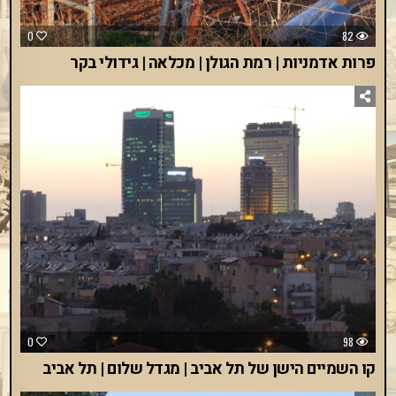
0
82
פרות אדמניות | רמת הגולן | מכלאה | גידולי בקר
0
98
קו השמיים הישן של תל אביב | מגדל שלום | תל אביב