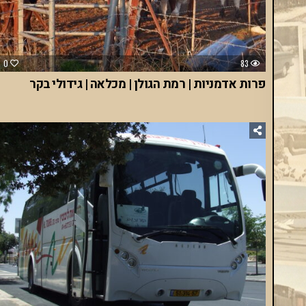
0
83
פרות אדמניות | רמת הגולן | מכלאה | גידולי בקר