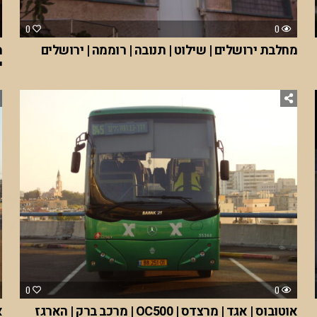
0
0
מחלבת ירושלים | שילוט | תנובה | רוממה | ירושלים
מ
י
0
0
אוטובוס | אגד | מרצדס | OC500 | מרכב ברק | הארגז