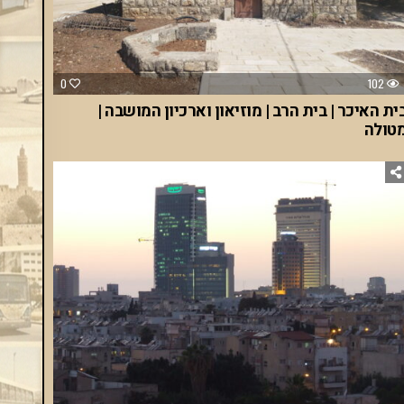
0
102
ית האיכר | בית הרב | מוזיאון וארכיון המושבה |
טולה