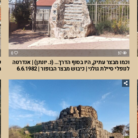
0
97
וכמו מבצר עתיק, היו בסוף הדרך… (נ. יונתן) | אנדרטה
ש
לנופלי סיילת גולני | כיבוש מבצר הבופור | 6.6.1982
ה