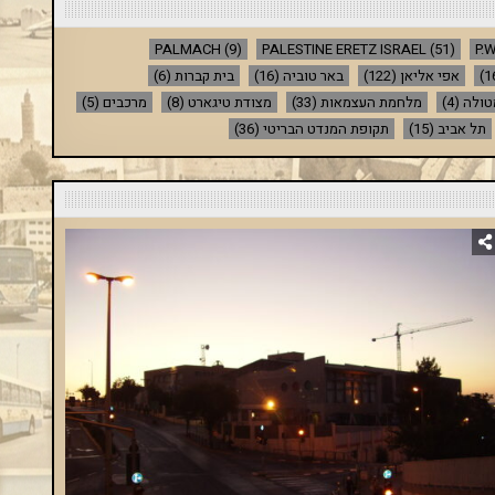
PALMACH
(9)
PALESTINE ERETZ ISRAEL
(51)
P.W
אפי אליאן
(122)
באר טוביה
(16)
בית קברות
(6)
טולה
(4)
מלחמת העצמאות
(33)
מצודת טיגארט
(8)
מרכבים
(5)
תל אביב
(15)
תקופת המנדט הבריטי
(36)