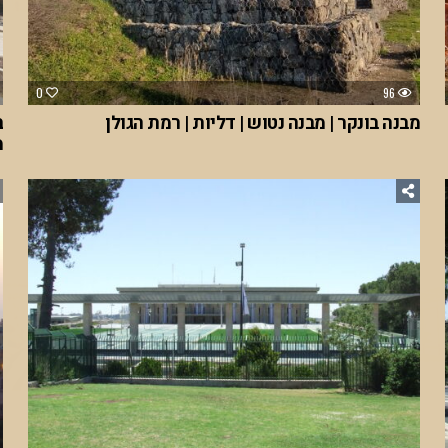
0
96
מבנה בונקר | מבנה נטוש | דליות | רמת הגולן
ב
מ