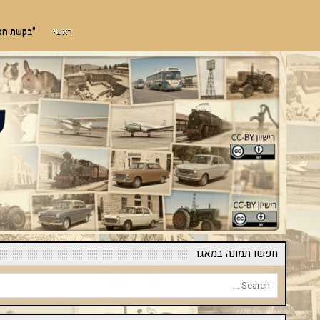
Ski
"שימוש חופשי"
מאגר תמונות חינמי לתמונות מארץ ישראל אך לא רק. אדריכלות, היסטוריה, מורשת, 
t
ראשי
"בקשת הסרת תמ
conten
חפשו תמונה במאגר
Search
for: