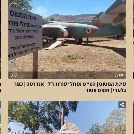
0
35
פינת המטוס | הטייס נפתלי פורת ז"ל | אנדרטה | כפר
מ
גלעדי | מטוס ווטור
מ