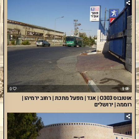
0
9
אוטובוס O303 | אגד | מפעל מתכת | רחוב ירמיהו |
רוממה | ירושלים