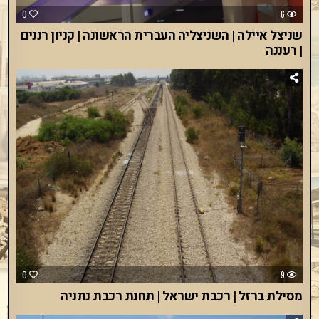
0
6
שניצל איילה | השניצליה העברית הראשונה | קניון רננים
| רעננה
0
9
מסילת ברזל | רכבת ישראל | תחנת רכבת נתניה