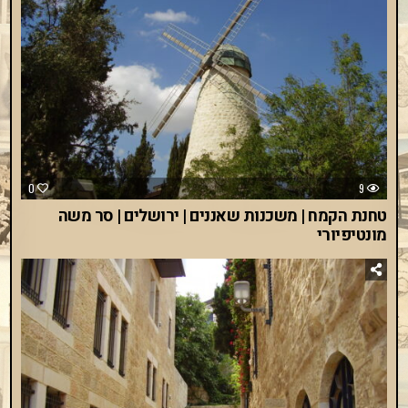
0
9
טחנת הקמח | משכנות שאננים | ירושלים | סר משה
מונטיפיורי