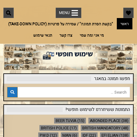
Ski
"שימוש חופשי"
מאגר תמונות חינמי לתמונות מארץ ישראל אך לא רק. אדריכלות, היסטוריה, מורשת,
t
בעלי חיים, טבע ועוד
MENU
conten
ראשי
"בקשת הסרת תמונה" / שמירה על פרטיות (TAKE-DOWN POLICY)
מי אני ומה שמי
צרו קשר
תנאי שימוש
חפשו תמונה במאגר
Search
for:
התמונות ששיחררנו לשימוש חופשי!
BEER TUVIA
(15)
ABONDED PLACE
(38)
BRITISH POLICE
(17)
BRITISH MANDATORY
(48)
P.W.D
(12)
MAN
(6)
IDF
(22)
EFI ELIAN
(138)