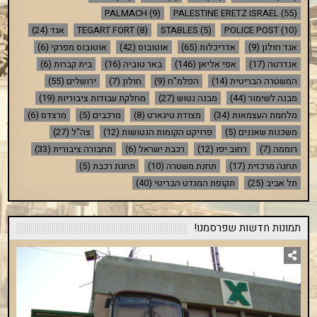
PALMACH
(9)
PALESTINE ERETZ ISRAEL
(55)
(10)
POLICE POST
(5)
STABLES
(8)
TEGART FORT
אגד
(24)
אגד חולון
(9)
אדריכלות
(65)
אוטובוס
(42)
אוטובוס מפרקי
(6)
אנדרטה
(17)
אפי אליאן
(146)
באר טוביה
(16)
בית קברות
(6)
המשטרה הבריטית
(14)
הפלמ"ח
(9)
חולון
(7)
ירושלים
(55)
מבנה לשימור
(44)
מבנה נטוש
(27)
מחלקת עבודות ציבוריות
(19)
מלחמת העצמאות
(34)
מצודת טיגארט
(8)
מרכבים
(5)
מרצדס
(6)
משכנות שאננים
(5)
פרויקט הקומות הנטושות
(12)
צה"ל
(27)
רוממה
(7)
רחוב יפו
(12)
רכבת ישראל
(6)
תחבורה ציבורית
(33)
תחנה מרכזית
(17)
תחנת משטרה
(10)
תחנת רכבת
(5)
תל אביב
(25)
תקופת המנדט הבריטי
(40)
תמונות חדשות שפרסמנו!