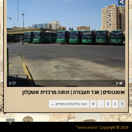
0
9
אוטובוסים | אגד תעבורה | תחנה מרכזית אשקלון
Posts
1
2
3
…
8
הצכ צילומים נוספים ←
pagination
Scroll
to
Copyright © 2026 "שימוש חופשי"
Top